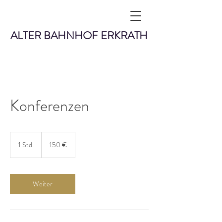
ALTER BAHNHOF ERKRATH
Konferenzen
150
Euro
1 Std.
1
150 €
S
t
d
Weiter