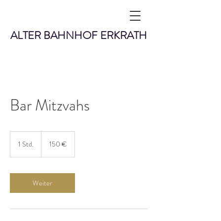
ALTER BAHNHOF ERKRATH
Bar Mitzvahs
150
Euro
1 Std.
1
150 €
S
t
d
Weiter